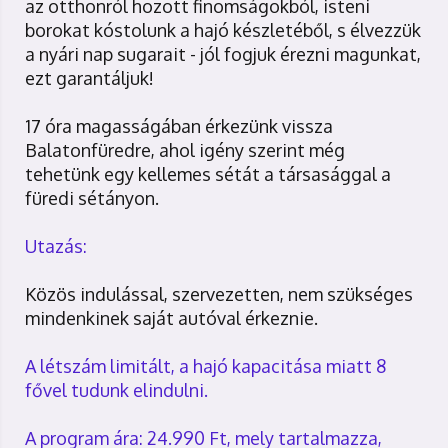
az otthonról hozott finomságokból, isteni
borokat kóstolunk a hajó készletéből, s élvezzük
a nyári nap sugarait - jól fogjuk érezni magunkat,
ezt garantáljuk!
17 óra magasságában érkezünk vissza
Balatonfüredre, ahol igény szerint még
tehetünk egy kellemes sétát a társasággal a
füredi sétányon.
Utazás:
Közös indulással, szervezetten, nem szükséges
mindenkinek saját autóval érkeznie.
A létszám limitált, a hajó kapacitása miatt 8
fővel tudunk elindulni.
A program ára: 24.990 Ft, mely tartalmazza,