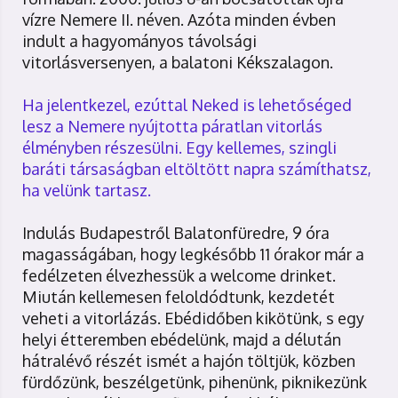
vízre Nemere II. néven. Azóta minden évben
indult a hagyományos távolsági
vitorlásversenyen, a balatoni Kékszalagon.
Ha jelentkezel, ezúttal Neked is lehetőséged
lesz a Nemere nyújtotta páratlan vitorlás
élményben részesülni. Egy kellemes, szingli
baráti társaságban eltöltött napra számíthatsz,
ha velünk tartasz.
Indulás Budapestről Balatonfüredre, 9 óra
magasságában, hogy legkésőbb 11 órakor már a
fedélzeten élvezhessük a welcome drinket.
Miután kellemesen feloldódtunk, kezdetét
veheti a vitorlázás. Ebédidőben kikötünk, s egy
helyi étteremben ebédelünk, majd a délután
hátralévő részét ismét a hajón töltjük, közben
fürdőzünk, beszélgetünk, pihenünk, piknikezünk