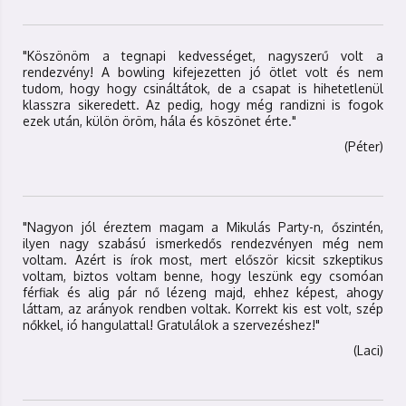
"Köszönöm a tegnapi kedvességet, nagyszerű volt a
rendezvény! A bowling kifejezetten jó ötlet volt és nem
tudom, hogy hogy csináltátok, de a csapat is hihetetlenül
klasszra sikeredett. Az pedig, hogy még randizni is fogok
ezek után, külön öröm, hála és köszönet érte."
(Péter)
"Nagyon jól éreztem magam a Mikulás Party-n, őszintén,
ilyen nagy szabású ismerkedős rendezvényen még nem
voltam. Azért is írok most, mert először kicsit szkeptikus
voltam, biztos voltam benne, hogy leszünk egy csomóan
férfiak és alig pár nő lézeng majd, ehhez képest, ahogy
láttam, az arányok rendben voltak. Korrekt kis est volt, szép
nőkkel, ió hangulattal! Gratulálok a szervezéshez!"
(Laci)