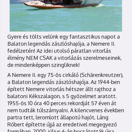
Gyere és tölts velünk egy fantasztikus napot a
Balaton legendás zászlóshajója, a Nemere II.
fedélzetén! Az idei utolsó páratlan vitorlás
élmény NEM CSAK a vitorlázás szerelmeseinek,
de mindenképpen szingliknek!
A Nemere II. egy 75-ös cirkáló (Schärenkreutzer),
a Balaton legendás zászlóshajója. Az 1944-ben
épített Nemere vitorlás hétszer állt rajthoz a
balatoni Kékszalagon, s 5 győzelmet aratott.
1955-ös 10 óra 40 perces rekordját 57 éven át
nem tudták túlszárnyalni. A kilencvenes években
partra tett, leromlott állapotú hajót, Láng
Róbert építette újjá az eredetivel megegyező
formában. 2000. július 6-án bocsátották újra