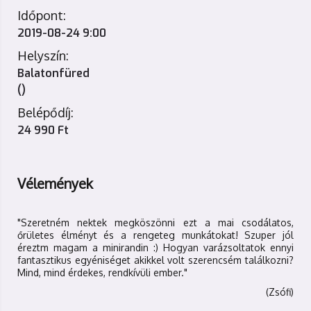
Időpont:
2019-08-24 9:00
Helyszín:
Balatonfüred
()
Belépődíj:
24 990 Ft
Vélemények
"Szeretném nektek megköszönni ezt a mai csodálatos,
őrületes élményt és a rengeteg munkátokat! Szuper jól
éreztm magam a minirandin :) Hogyan varázsoltatok ennyi
fantasztikus egyéniséget akikkel volt szerencsém találkozni?
Mind, mind érdekes, rendkívüli ember."
(Zsófi)