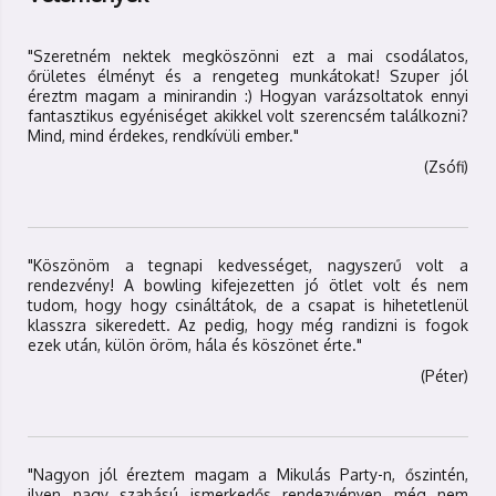
"Szeretném nektek megköszönni ezt a mai csodálatos,
őrületes élményt és a rengeteg munkátokat! Szuper jól
éreztm magam a minirandin :) Hogyan varázsoltatok ennyi
fantasztikus egyéniséget akikkel volt szerencsém találkozni?
Mind, mind érdekes, rendkívüli ember."
(Zsófi)
"Köszönöm a tegnapi kedvességet, nagyszerű volt a
rendezvény! A bowling kifejezetten jó ötlet volt és nem
tudom, hogy hogy csináltátok, de a csapat is hihetetlenül
klasszra sikeredett. Az pedig, hogy még randizni is fogok
ezek után, külön öröm, hála és köszönet érte."
(Péter)
"Nagyon jól éreztem magam a Mikulás Party-n, őszintén,
ilyen nagy szabású ismerkedős rendezvényen még nem