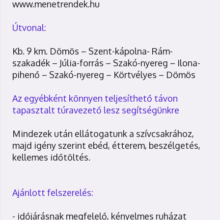
www.menetrendek.hu
Útvonal:
Kb. 9 km. Dömös – Szent-kápolna- Rám-
szakadék – Júlia-forrás – Szakó-nyereg – Ilona-
pihenő – Szakó-nyereg – Körtvélyes – Dömös
Az egyébként könnyen teljesíthető távon
tapasztalt túravezető lesz segítségünkre
Mindezek után ellátogatunk a szívcsakrához,
majd igény szerint ebéd, étterem, beszélgetés,
kellemes időtöltés.
Ajánlott felszerelés:
- időjárásnak megfelelő, kényelmes ruházat