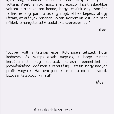
voltam. Azért is írok most, mert először kicsit szkeptikus
voltam, biztos voltam benne, hogy leszünk egy csomóan
férfiak és alig pár nő lézeng majd, ehhez képest, ahogy
láttam, az arányok rendben voltak. Korrekt kis est volt, szép
nőkkel, ió hangulattal! Gratulálok a szervezéshez!"
(Laci)
"Szuper volt a tegnap este! Különösen tetszett, hogy
kedvesek és szimpatikusak vagytok, s hogy minden
kérdésemmel meg tudtalak keresni benneteket a
jegyvásárlástól egészen a randizásig. Látszik, hogy nagyon
profik vagytok! Ha nem jönnek össze a mostani randik,
biztosan találkozunk még!"
(Ádám)
A cookiek kezelése