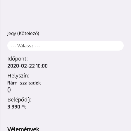
Jegy
Időpont:
2020-02-22 10:00
Helyszín:
Rám-szakadék
()
Belépődíj:
3 990 Ft
Vélemények