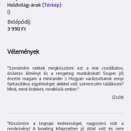
Holdvilág-árok
(Térkép)
()
Belépődíj:
3 990 Ft
Vélemények
"Szeretném nektek megköszönni ezt a mai csodálatos,
őrületes élményt és a rengeteg munkátokat! Szuper jól
éreztm magam a minirandin :) Hogyan varázsoltatok ennyi
fantasztikus egyéniséget akikkel volt szerencsém találkozni?
Mind, mind érdekes, rendkívüli ember."
(Zsófi)
"Köszönöm a tegnapi kedvességet, nagyszerű volt a
rendezvény! A bowling kifejezetten jó ötlet volt és nem