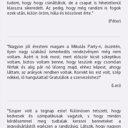
tudom, hogy hogy csináltátok, de a csapat is hihetetlenül
klasszra sikeredett. Az pedig, hogy még randizni is fogok
ezek után, külön öröm, hála és köszönet érte."
(Péter)
"Nagyon jól éreztem magam a Mikulás Party-n, őszintén,
ilyen nagy szabású ismerkedős rendezvényen még nem
voltam. Azért is írok most, mert először kicsit szkeptikus
voltam, biztos voltam benne, hogy leszünk egy csomóan
férfiak és alig pár nő lézeng majd, ehhez képest, ahogy
láttam, az arányok rendben voltak. Korrekt kis est volt, szép
nőkkel, ió hangulattal! Gratulálok a szervezéshez!"
(Laci)
"Szuper volt a tegnap este! Különösen tetszett, hogy
kedvesek és szimpatikusak vagytok, s hogy minden
kérdésemmel meg tudtalak keresni benneteket a
jegyvásárlástól egészen a randizásig. Látszik, hogy nagyon