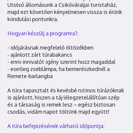
Utolsó állomásunk a Csikóváraljai turistaház,
majd ezt követően kényelmesen vissza is érünk
kiindulási pontunkra.
Hogyan készülj a programra?:
- időjárásnak megfelelő öltözékben
- ajánlott zárt túrabakancs
- enni-innivalót igény szerint hozz magaddal
- esetleg zseblámpa, ha bemerészkednél a
Remete-barlangba
A túra tapasztalt és kevésbé rutinos túrázóknak
is ajánlott, hiszen a táj lélegzetelállítóan szép
és a társaság is remek lesz – egész biztosan
csodás, vidám napot töltünk majd együtt!
A túra befejezésének várható időpontja: