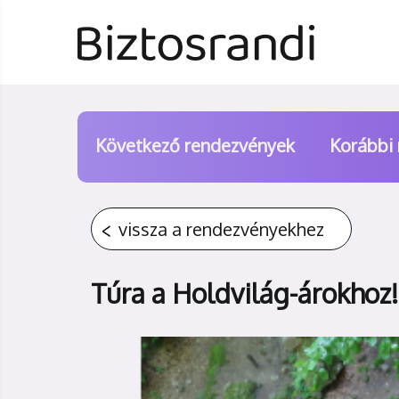
Következő rendezvények
Korábbi
vissza a rendezvényekhez
Túra a Holdvilág-árokhoz!