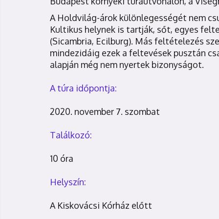
Budapest környéki túraútvonalon, a Vise
A Holdvilág-árok különlegességét nem cs
Kultikus helynek is tartják, sőt, egyes felt
(Sicambria, Ecilburg). Más feltételezés sz
mindezidáig ezek a feltevések pusztán cs
alapján még nem nyertek bizonyságot.
A túra időpontja:
2020. november 7. szombat
Találkozó:
10 óra
Helyszín:
A Kiskovácsi Kórház előtt