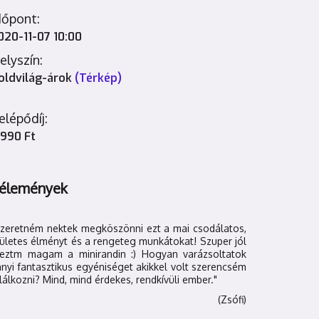
dőpont:
020-11-07 10:00
elyszín:
oldvilág-árok
(Térkép)
elépődíj:
 990 Ft
élemények
Szeretném nektek megköszönni ezt a mai csodálatos,
ületes élményt és a rengeteg munkátokat! Szuper jól
reztm magam a minirandin :) Hogyan varázsoltatok
nyi fantasztikus egyéniséget akikkel volt szerencsém
lálkozni? Mind, mind érdekes, rendkívüli ember."
(Zsófi)