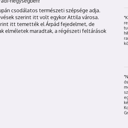
grádi-hegységben!
upán csodálatos természeti szépsége adja.
evések szerint itt volt egykor Attila városa.
"
re
erint itt temették el Árpád fejedelmet, de
t
ak elméletek maradtak, a régészeti feltárások
hi
r
kö
"
ős
mé
sz
eg
k
K
Gr