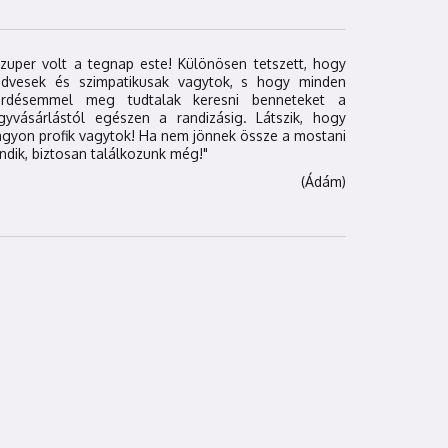
zuper volt a tegnap este! Különösen tetszett, hogy
edvesek és szimpatikusak vagytok, s hogy minden
érdésemmel meg tudtalak keresni benneteket a
egyvásárlástól egészen a randizásig. Látszik, hogy
gyon profik vagytok! Ha nem jönnek össze a mostani
ndik, biztosan találkozunk még!"
(Ádám)