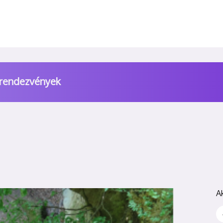
 rendezvények
A