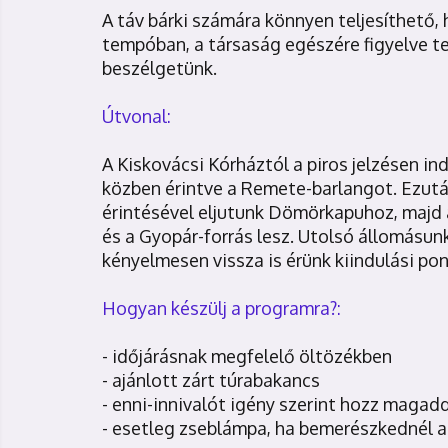
A táv bárki számára könnyen teljesíthető
tempóban, a társaság egészére figyelve t
beszélgetünk.
Útvonal:
A Kiskovácsi Kórháztól a piros jelzésen ind
közben érintve a Remete-barlangot. Ezut
érintésével eljutunk Dömörkapuhoz, majd 
és a Gyopár-forrás lesz. Utolsó állomásunk
kényelmesen vissza is érünk kiindulási po
Hogyan készülj a programra?:
- időjárásnak megfelelő öltözékben
- ajánlott zárt túrabakancs
- enni-innivalót igény szerint hozz magad
- esetleg zseblámpa, ha bemerészkednél 