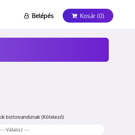
Belépés
Kosár (0)
kik biztosrandiznak