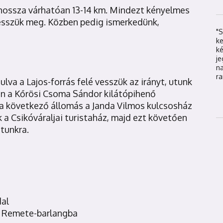
, hossza várhatóan 13-14 km. Mindezt kényelmes
esszük meg. Közben pedig ismerkedünk,
"S
k
k
j
na
ra
ulva a Lajos-forrás felé vesszük az irányt, utunk
án a Kőrösi Csoma Sándor kilátópihenő
a következő állomás a Janda Vilmos kulcsosház
 a Csikóváraljai turistaház, majd ezt követően
ntunkra.
dal
a Remete-barlangba