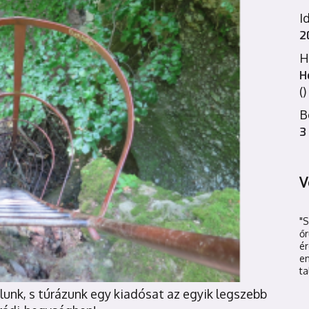
I
2
H
H
()
B
3
V
"
őr
é
en
ta
unk, s túrázunk egy kiadósat az egyik legszebb