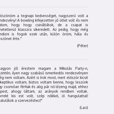
Köszönöm a tegnapi kedvességet, nagyszerű volt a
ndezvény! A bowling kifejezetten jó ötlet volt és nem
udom, hogy hogy csináltátok, de a csapat is
hetetlenül klasszra sikeredett. Az pedig, hogy még
andizni is fogok ezek után, külön öröm, hála és
szönet érte."
(Péter)
Nagyon jól éreztem magam a Mikulás Party-n,
zintén, ilyen nagy szabású ismerkedős rendezvényen
g nem voltam. Azért is írok most, mert először kicsit
keptikus voltam, biztos voltam benne, hogy leszünk
y csomóan férfiak és alig pár nő lézeng majd, ehhez
épest, ahogy láttam, az arányok rendben voltak.
orrekt kis est volt, szép nőkkel, ió hangulattal!
atulálok a szervezéshez!"
(Laci)