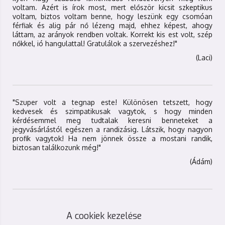
voltam. Azért is írok most, mert először kicsit szkeptikus
voltam, biztos voltam benne, hogy leszünk egy csomóan
férfiak és alig pár nő lézeng majd, ehhez képest, ahogy
láttam, az arányok rendben voltak. Korrekt kis est volt, szép
nőkkel, ió hangulattal! Gratulálok a szervezéshez!"
(Laci)
"Szuper volt a tegnap este! Különösen tetszett, hogy
kedvesek és szimpatikusak vagytok, s hogy minden
kérdésemmel meg tudtalak keresni benneteket a
jegyvásárlástól egészen a randizásig. Látszik, hogy nagyon
profik vagytok! Ha nem jönnek össze a mostani randik,
biztosan találkozunk még!"
(Ádám)
A cookiek kezelése