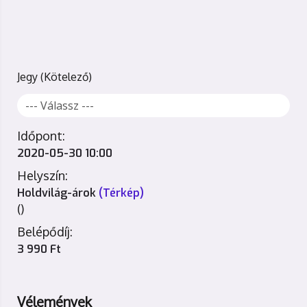
Jegy
Időpont:
2020-05-30 10:00
Helyszín:
Holdvilág-árok
(Térkép)
()
Belépődíj:
3 990 Ft
Vélemények