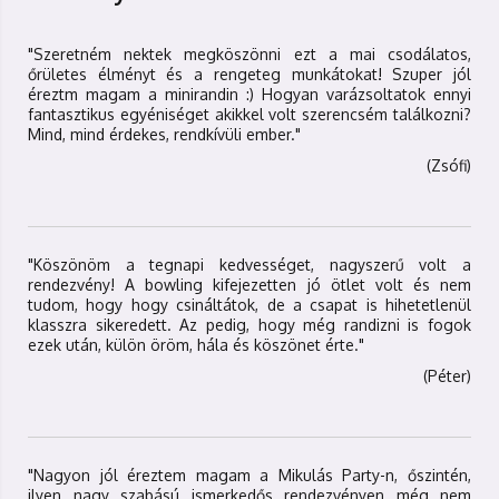
"Szeretném nektek megköszönni ezt a mai csodálatos,
őrületes élményt és a rengeteg munkátokat! Szuper jól
éreztm magam a minirandin :) Hogyan varázsoltatok ennyi
fantasztikus egyéniséget akikkel volt szerencsém találkozni?
Mind, mind érdekes, rendkívüli ember."
(Zsófi)
"Köszönöm a tegnapi kedvességet, nagyszerű volt a
rendezvény! A bowling kifejezetten jó ötlet volt és nem
tudom, hogy hogy csináltátok, de a csapat is hihetetlenül
klasszra sikeredett. Az pedig, hogy még randizni is fogok
ezek után, külön öröm, hála és köszönet érte."
(Péter)
"Nagyon jól éreztem magam a Mikulás Party-n, őszintén,
ilyen nagy szabású ismerkedős rendezvényen még nem