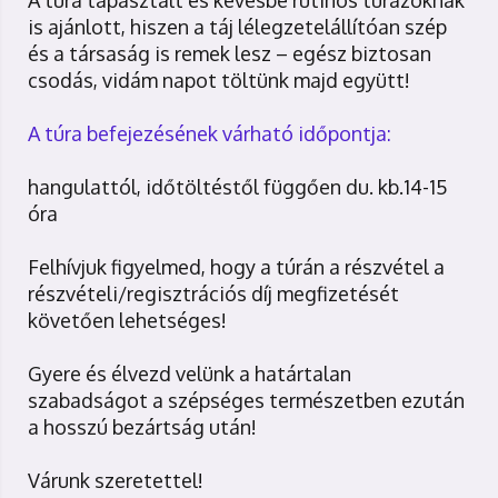
A túra tapasztalt és kevésbé rutinos túrázóknak
is ajánlott, hiszen a táj lélegzetelállítóan szép
és a társaság is remek lesz – egész biztosan
csodás, vidám napot töltünk majd együtt!
A túra befejezésének várható időpontja:
hangulattól, időtöltéstől függően du. kb.14-15
óra
Felhívjuk figyelmed, hogy a túrán a részvétel a
részvételi/regisztrációs díj megfizetését
követően lehetséges!
Gyere és élvezd velünk a határtalan
szabadságot a szépséges természetben ezután
a hosszú bezártság után!
Várunk szeretettel!