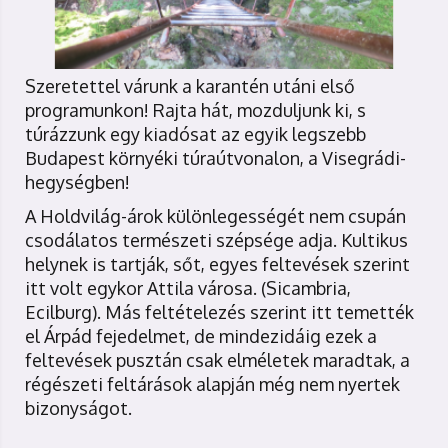
Szeretettel várunk a karantén utáni első
programunkon! Rajta hát, mozduljunk ki, s
túrázzunk egy kiadósat az egyik legszebb
Budapest környéki túraútvonalon, a Visegrádi-
hegységben!
A Holdvilág-árok különlegességét nem csupán
csodálatos természeti szépsége adja. Kultikus
helynek is tartják, sőt, egyes feltevések szerint
itt volt egykor Attila városa. (Sicambria,
Ecilburg). Más feltételezés szerint itt temették
el Árpád fejedelmet, de mindezidáig ezek a
feltevések pusztán csak elméletek maradtak, a
régészeti feltárások alapján még nem nyertek
bizonyságot.