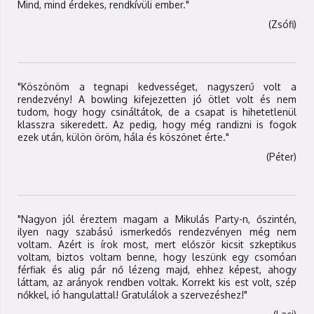
Mind, mind érdekes, rendkívüli ember."
(Zsófi)
"Köszönöm a tegnapi kedvességet, nagyszerű volt a
rendezvény! A bowling kifejezetten jó ötlet volt és nem
tudom, hogy hogy csináltátok, de a csapat is hihetetlenül
klasszra sikeredett. Az pedig, hogy még randizni is fogok
ezek után, külön öröm, hála és köszönet érte."
(Péter)
"Nagyon jól éreztem magam a Mikulás Party-n, őszintén,
ilyen nagy szabású ismerkedős rendezvényen még nem
voltam. Azért is írok most, mert először kicsit szkeptikus
voltam, biztos voltam benne, hogy leszünk egy csomóan
férfiak és alig pár nő lézeng majd, ehhez képest, ahogy
láttam, az arányok rendben voltak. Korrekt kis est volt, szép
nőkkel, ió hangulattal! Gratulálok a szervezéshez!"