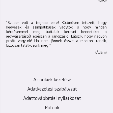
(Laci)
"Szuper volt a tegnap este! Különösen tetszett, hogy
kedvesek és szimpatikusak vagytok, s hogy minden
kérdésemmel meg tudtalak keresni benneteket a
jegyvásárlástól egészen a randizásig. Látszik, hogy nagyon
profik vagytok! Ha nem jönnek össze a mostani randik,
biztosan találkozunk még!"
(Ádám)
A cookiek kezelése
Adatkezelési szabályzat
Adattovábbítási nyilatkozat
Rólunk