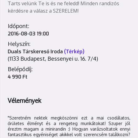
Tarts velünk Te is és ne feledd! Minden randizós
kérdésre a válasz a SZERELEM!
Időpont:
2016-08-03 19:00
Helyszín:
Duals Társkereső Iroda
(Térkép)
(1133 Budapest, Bessenyei u. 16. 7/4)
Belépődíj:
4 990 Ft
Vélemények
"Szeretném nektek megköszönni ezt a mai csodálatos,
őrületes élményt és a rengeteg munkátokat! Szuper jól
éreztm magam a minirandin :) Hogyan varázsoltatok ennyi
fantasztikus egyéniséget akikkel volt szerencsém találkozni?