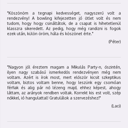
"Köszönöm a tegnapi kedvességet, nagyszerű volt a
rendezvény! A bowling kifejezetten jó ötlet volt és nem
tudom, hogy hogy csináltátok, de a csapat is hihetetlenül
klasszra sikeredett. Az pedig, hogy még randizni is fogok
ezek után, külön öröm, hála és köszönet érte."
(Péter)
"Nagyon jól éreztem magam a Mikulás Party-n, őszintén,
ilyen nagy szabású ismerkedős rendezvényen még nem
voltam. Azért is írok most, mert először kicsit szkeptikus
voltam, biztos voltam benne, hogy leszünk egy csomóan
férfiak és alig pár nő lézeng majd, ehhez képest, ahogy
láttam, az arányok rendben voltak. Korrekt kis est volt, szép
nőkkel, ió hangulattal! Gratulálok a szervezéshez!"
(Laci)