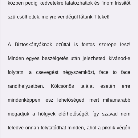
közben pedig kedvetekre falatozhattok és finom frissítőt
szürcsölhettek, melyre vendégül látunk Titeket!
A Biztoskártyáknak ezúttal is fontos szerepe lesz!
Minden egyes beszélgetés után jelezheted, kívánod-e
folytatni a csevegést négyszemközt, face to face
randihelyzetben. Kölcsönös találat esetén erre
mindenképpen lesz lehetőséged, mert mihamarabb
megadjuk a hölgyek elérhetőségét, így szavad nem
feledve onnan folytatódhat minden, ahol a piknik végén