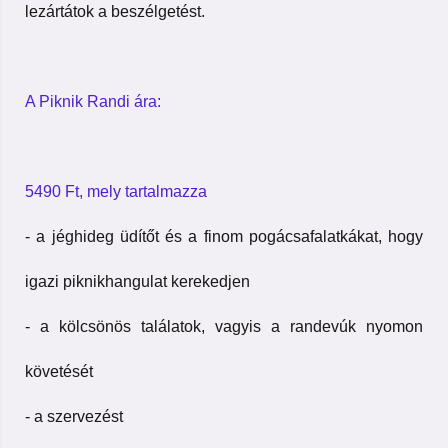
lezártátok a beszélgetést.
A Piknik Randi ára:
5490 Ft, mely tartalmazza
- a jéghideg üdítőt és a finom pogácsafalatkákat, hogy
igazi piknikhangulat kerekedjen
- a kölcsönös találatok, vagyis a randevúk nyomon
követését
- a szervezést