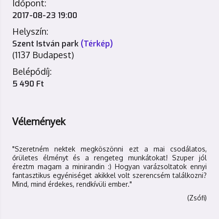
Időpont:
2017-08-23 19:00
Helyszín:
Szent István park
(Térkép)
(1137 Budapest)
Belépődíj:
5 490 Ft
Vélemények
"Szeretném nektek megköszönni ezt a mai csodálatos,
őrületes élményt és a rengeteg munkátokat! Szuper jól
éreztm magam a minirandin :) Hogyan varázsoltatok ennyi
fantasztikus egyéniséget akikkel volt szerencsém találkozni?
Mind, mind érdekes, rendkívüli ember."
(Zsófi)