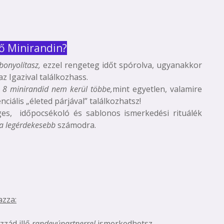
ző Minirandin?
bonyolítasz,
ezzel rengeteg időt spórolva, ugyanakkor
 Igazival találkozhass.
:
8 minirandid nem kerül többe,
mint egyetlen, valamire
iális „életed párjával” találkozhatsz!
ges, időpocsékoló és sablonos ismerkedési rituálék
 a legérdekesebb
számodra.
azza:
zzád illő
randevúpartnerrel
ismerkedhetsz