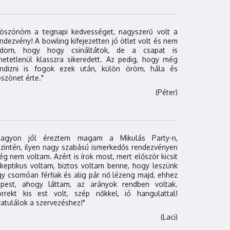
Köszönöm a tegnapi kedvességet, nagyszerű volt a
ndezvény! A bowling kifejezetten jó ötlet volt és nem
udom, hogy hogy csináltátok, de a csapat is
hetetlenül klasszra sikeredett. Az pedig, hogy még
andizni is fogok ezek után, külön öröm, hála és
szönet érte."
(Péter)
Nagyon jól éreztem magam a Mikulás Party-n,
zintén, ilyen nagy szabású ismerkedős rendezvényen
g nem voltam. Azért is írok most, mert először kicsit
keptikus voltam, biztos voltam benne, hogy leszünk
y csomóan férfiak és alig pár nő lézeng majd, ehhez
épest, ahogy láttam, az arányok rendben voltak.
orrekt kis est volt, szép nőkkel, ió hangulattal!
atulálok a szervezéshez!"
(Laci)