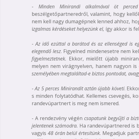
-
Minden Minirandi alkalmával öt perc
beszélgetőpartneredről, valamint, hogy kellő
nem kell nagy dumagépnek lenned ahhoz, ho
i
zgalmas kérdéseket helyezünk el,
így akkor is fe
-
Az idő ezúttal a barátod és az ellenséged is e
elegendő lesz
. Figyelned mindenesetre nem kel
figyelmeztetnek.
Ekkor, mielőtt újabb minira
melyen nem virágnyelven, hanem nagyon is 
személyében megtaláltad-e biztos pontodat, ava
-
Az 5 perces Minirandit aztán újabb követi
. Ekk
s minden folytatódhat. Kellemes csevegés, ko
randevúpartnert is meg nem ismered.
- A rendezvény végén
csapatunk begyűjti a biz
jelentenek számodra.
Ha randevúpartnered is b
vagyis
48 órán belül értesítünk
. Megadjuk partn