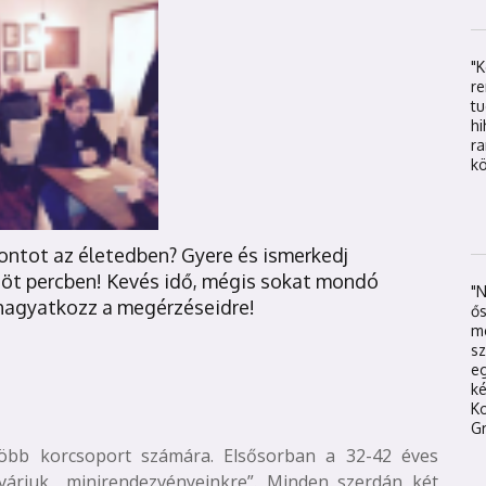
"
re
t
hi
r
kö
Pontot az életedben? Gyere és ismerkedj
 öt percben! Kevés idő, mégis sokat mondó
"
hagyatkozz a megérzéseidre!
ős
mé
sz
eg
k
K
Gr
több korcsoport számára. Elsősorban a 32-42 éves
 várjuk „minirendezvényeinkre”. Minden szerdán két