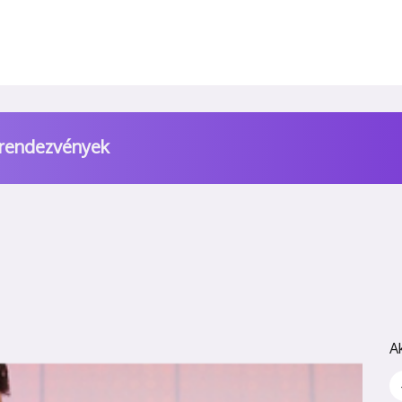
 rendezvények
A