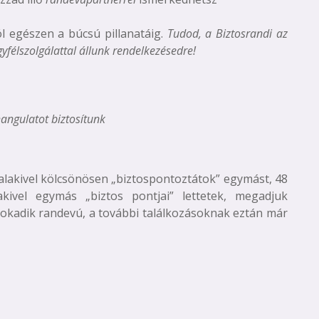
ól egészen a búcsú pillanatáig.
Tudod, a Biztosrandi az
yfélszolgálattal állunk rendelkezésedre!
hangulatot biztosítunk
alakivel kölcsönösen „biztospontoztátok” egymást, 48
kivel egymás „biztos pontjai” lettetek, megadjuk
sokadik randevú, a további találkozásoknak eztán már