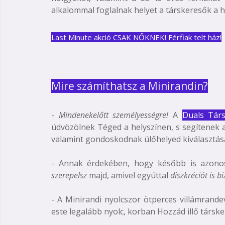
alkalommal foglalnak helyet a társkeresők a h
Last Minute akció CSAK NŐKNE
K! Férfiak telt ház!
Mire számíthatsz a Minirandin?
-
Mindenekelőtt személyességre!
A
Duals Társ
üdvözölnek Téged a helyszínen, s segítenek a
valamint gondoskodnak ülőhelyed kiválasztásá
- Annak érdekében, hogy később is azonos
szerepelsz
majd, amivel egyúttal
diszkréciót is b
- A Minirandi nyolcszor ötperces villámrand
este legalább nyolc, korban Hozzád illő társke