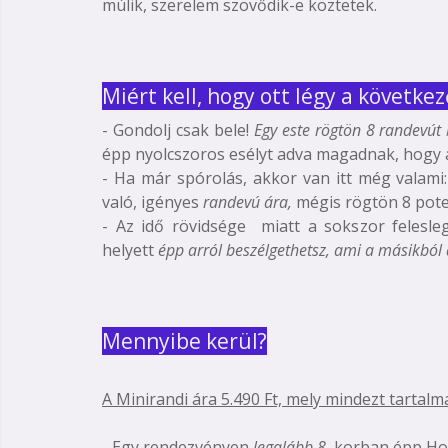
múlik, szerelem szövődik-e köztetek.
Miért kell, hogy ott légy a követke
- Gondolj csak bele!
Egy este rögtön 8 randevút 
épp nyolcszoros esélyt adva magadnak, hogy az
- Ha már spórolás, akkor van itt még valami
való, igényes
randevú ára,
mégis rögtön 8 potenc
- Az idő rövidsége miatt a sokszor felesle
helyett
épp arról beszélgethetsz, ami a másikból
Mennyibe kerül?
A Minirandi ára 5.490 Ft, mely mindezt tartalm
- Egy rendezvényen
legalább 8
, korban épp Ho