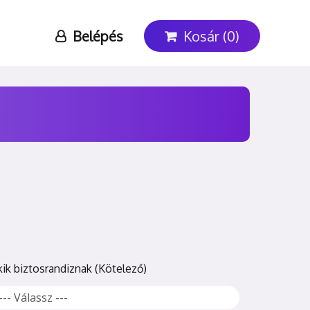
Belépés
Kosár (0)
kik biztosrandiznak