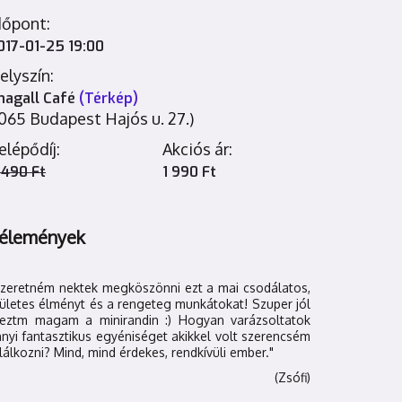
dőpont:
017-01-25 19:00
elyszín:
hagall Café
(Térkép)
1065 Budapest Hajós u. 27.)
elépődíj:
Akciós ár:
 490 Ft
1 990 Ft
élemények
Szeretném nektek megköszönni ezt a mai csodálatos,
ületes élményt és a rengeteg munkátokat! Szuper jól
reztm magam a minirandin :) Hogyan varázsoltatok
nyi fantasztikus egyéniséget akikkel volt szerencsém
lálkozni? Mind, mind érdekes, rendkívüli ember."
(Zsófi)