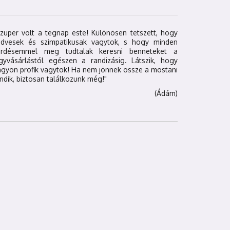
zuper volt a tegnap este! Különösen tetszett, hogy
edvesek és szimpatikusak vagytok, s hogy minden
érdésemmel meg tudtalak keresni benneteket a
egyvásárlástól egészen a randizásig. Látszik, hogy
gyon profik vagytok! Ha nem jönnek össze a mostani
ndik, biztosan találkozunk még!"
(Ádám)