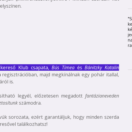
elyszínen.
"S
k
k
j
na
ra
kereső Klub csapata,
Bús Tímea
és
Bánitzky Katalin
 regisztrációban, majd megkínálnak egy pohár itallal,
ról is.
ítható legyél, előzetesen megadott
fantázianeveden
iztosítunk
számodra.
evúk sorozata, ezért garantáljuk, hogy minden szerda
resővel találkozhatsz!