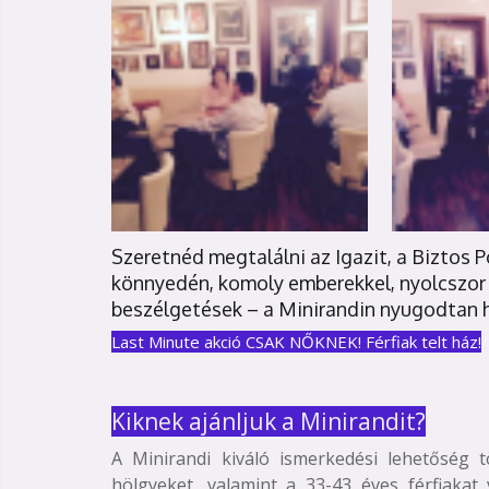
Szeretnéd megtalálni az Igazit, a Biztos 
könnyedén, komoly emberekkel, nyolcszor
beszélgetések – a Minirandin nyugodtan 
Last Minute akció CSAK NŐKNE
K! Férfiak telt ház!
Kiknek ajánljuk a Minirandit?
A Minirandi kiváló ismerkedési lehetőség 
hölgyeket, valamint a 33-43 éves férfiakat