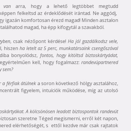
ed van
arra, hogy a lehető legtöbbet megtudd
képpen felkeltsd az érdeklődését irántad. Ne aggódj,
gy igazán komfortosan érezd magad! Minden asztalon
ltalálhatod magad, ha épp kifogytál a szavakból.
gyben
, csak nézőpont kérdése!
Ha jól gazdálkodsz vele,
l, hiszen
ha letelt az 5 perc, munkatársaink csengőszóval
ndiba bonyolódsz,
fontos, hogy kitöltsd biztoskártyádat,
egyértelműen kell, hogy fogalmazz:
randevúpartnered
gy sem?
or
a férfiak átülnek
a soron következő hölgy asztalához,
ncentrált figyelem, intuíciók működése, míg az utolsó
toskártyákat
.
A kölcsönösen leadott biztospontok randevút
iztosan szeretne Téged megismerni, erről két napon,
ered elérhetőségét, s ettől kezdve már csak rajtatok