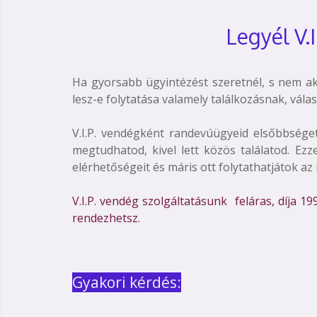
Legyél V.
Ha gyorsabb ügyintézést szeretnél, s nem a
lesz-e folytatása valamely találkozásnak, válas
V.I.P. vendégként randevúügyeid elsőbbsége
megtudhatod, kivel lett közös találatod. E
elérhetőségeit és máris ott folytathatjátok 
V.I.P. vendég szolgáltatásunk feláras, díja 19
rendezhetsz.
Gyakori kérdés: