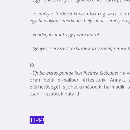
-
Személyes törődést kapsz
első regisztrációdt
egyetlen olyan ismerkedős hely, ahol személyes üg
-
Vendégül látunk egy finom italra!
-
Igényes szervezést, exkluzív környezetet, remek 
ÉS
-
Újabb biztos pontok kerülhetnek életedbe!
Ha v
órán belül e-mailben értesítünk. Annak, a
elérhetőségét, s jöhet a második, harmadik…
csak Ti szabtok határt!
TIPP!