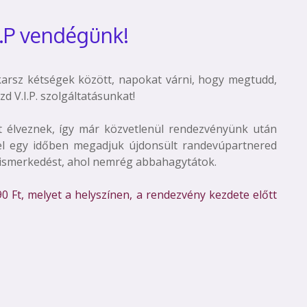
I.P vendégünk!
karsz kétségek között, napokat várni, hogy megtudd,
zd V.I.P. szolgáltatásunkat!
t élveznek, így már közvetlenül rendezvényünk után
zzel egy időben megadjuk újdonsült randevúpartnered
az ismerkedést, ahol nemrég abbahagytátok.
90 Ft, melyet a helyszínen, a rendezvény kezdete előtt