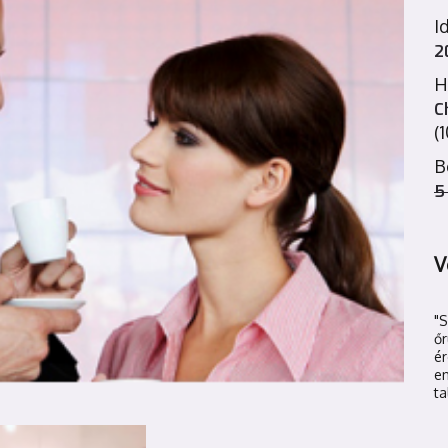
I
2
H
C
(
B
5
V
"
őr
é
en
ta