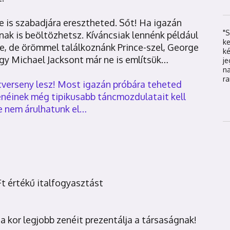
e is szabadjára eresztheted. Sőt! Ha igazán
"S
ának is beöltözhetsz. Kíváncsiak lennénk például
k
e, de örömmel találkoznánk Prince-szel, George
k
hogy Michael Jacksont már ne is említsük…
j
na
ra
cverseny lesz! Most igazán próbára teheted
enéinek még tipikusabb táncmozdulatait kell
e nem árulhatunk el…
Ft értékű italfogyasztást
y a kor legjobb zenéit prezentálja a társaságnak!