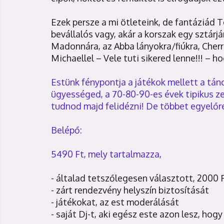
Ezek persze a mi ötleteink, de fantáziád T
bevállalós vagy, akár a korszak egy sztárj
Madonnára, az Abba lányokra/fiúkra, Cherr
Michaellel – Vele tuti sikered lenne!!! – 
Estünk fénypontja a játékok mellett a tán
ügyességed, a 70-80-90-es évek tipikus z
tudnod majd felidézni! De többet egyelőr
Belépő:
5490 Ft, mely tartalmazza,
- általad tetszőlegesen választott, 2000 
- zárt rendezvény helyszín biztosítását
- játékokat, az est moderálását
- saját Dj-t, aki egész este azon lesz, hog