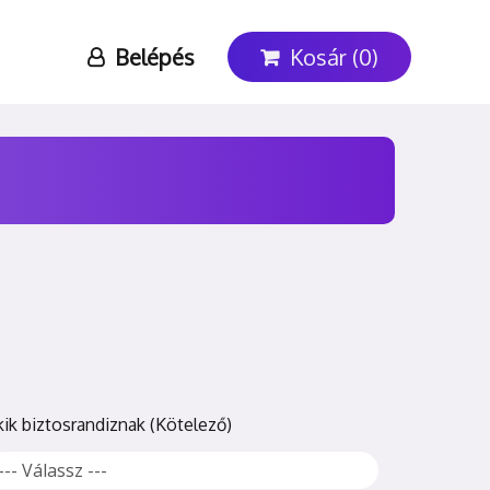
Belépés
Kosár (0)
kik biztosrandiznak