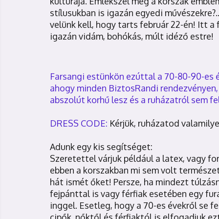
kultúrája. Emlékszel még a korszak emblema
stílusukban is igazán egyedi művészekre?..
velünk kell, hogy tarts február 22-én! Itt 
igazán vidám, bohókás, múlt idéző estre!
Farsangi estünkön ezúttal a 70-80-90-es
ahogy minden BiztosRandi rendezvényen, ez
abszolút korhű lesz és a ruházatról sem
DRESS CODE:
Kérjük, ruházatod valamily
Adunk egy kis segítséget:
Szeretettel várjuk például a latex, vagy f
ebben a korszakban mi sem volt természete
hát ismét őket! Persze, ha mindezt túlzásn
fejpánttal is vagy férfiak esetében egy f
inggel. Esetleg, hogy a 70-es évekről se 
cipők, nőktől és férfiaktól is elfogadjuk ez