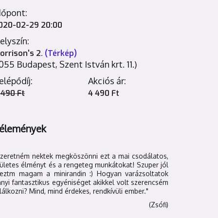
dőpont:
020-02-29 20:00
elyszín:
orrison's 2.
(Térkép)
1055 Budapest, Szent István krt. 11.)
elépődíj:
Akciós ár:
 490 Ft
4 490 Ft
élemények
Szeretném nektek megköszönni ezt a mai csodálatos,
ületes élményt és a rengeteg munkátokat! Szuper jól
reztm magam a minirandin :) Hogyan varázsoltatok
nyi fantasztikus egyéniséget akikkel volt szerencsém
lálkozni? Mind, mind érdekes, rendkívüli ember."
(Zsófi)