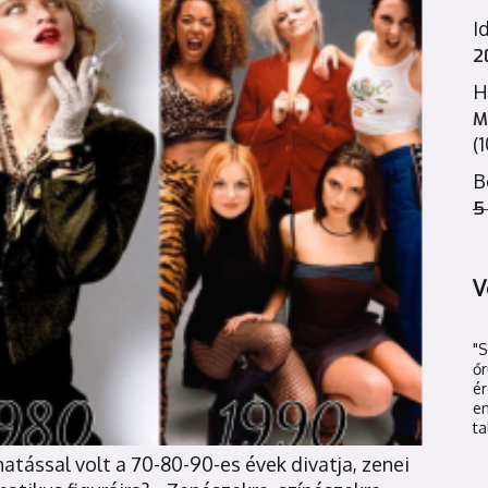
I
2
H
M
(
B
5
V
"
őr
é
en
ta
hatással volt a 70-80-90-es évek divatja, zenei