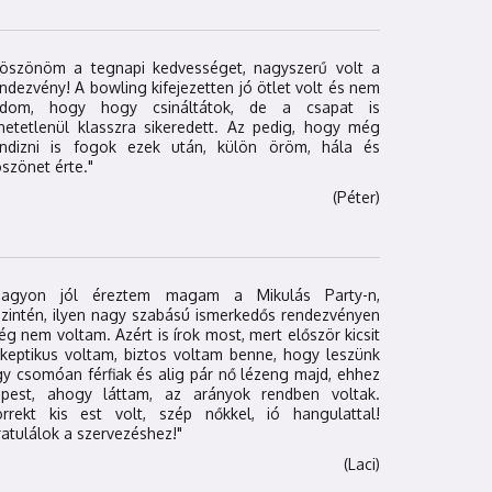
Köszönöm a tegnapi kedvességet, nagyszerű volt a
ndezvény! A bowling kifejezetten jó ötlet volt és nem
udom, hogy hogy csináltátok, de a csapat is
hetetlenül klasszra sikeredett. Az pedig, hogy még
andizni is fogok ezek után, külön öröm, hála és
szönet érte."
(Péter)
Nagyon jól éreztem magam a Mikulás Party-n,
zintén, ilyen nagy szabású ismerkedős rendezvényen
g nem voltam. Azért is írok most, mert először kicsit
keptikus voltam, biztos voltam benne, hogy leszünk
y csomóan férfiak és alig pár nő lézeng majd, ehhez
épest, ahogy láttam, az arányok rendben voltak.
orrekt kis est volt, szép nőkkel, ió hangulattal!
atulálok a szervezéshez!"
(Laci)