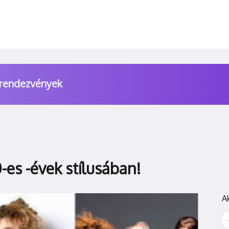
 rendezvények
-es -évek stílusában!
A