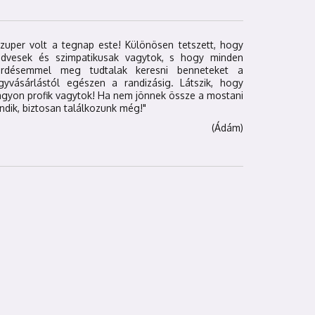
zuper volt a tegnap este! Különösen tetszett, hogy
edvesek és szimpatikusak vagytok, s hogy minden
érdésemmel meg tudtalak keresni benneteket a
egyvásárlástól egészen a randizásig. Látszik, hogy
gyon profik vagytok! Ha nem jönnek össze a mostani
ndik, biztosan találkozunk még!"
(Ádám)