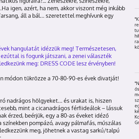
tikus figuráira?... Zenészekre, színészekre,
.Ha igen, azért, ha nem, akkor viszont még inkább
a farsang, áll a bál… szeretettel meghívunk egy
"
re
t
hi
r
kö
 évek hangulatát idézzük meg! Természetesen,
úttal is fogunk játszani, a zenei választék
 feledkezünk meg: DRESS CODE lesz érvényben!
en módon tükrözze a 70-80-90-es évek divatját!
"
ős
mé
orró nadrágos hölgyeket… és urakat is, hiszen
sz
eg
sebb, mint a cicanadrágos férfiideálok – lássuk
k
ak érzed, beérjük, egy a 80-as éveket idéző
K
ura színekben pompázó, avagy pálmafás, műszálas
Gr
feledkezzünk meg, jöhetnek a vastag sarkú/talpú
t.