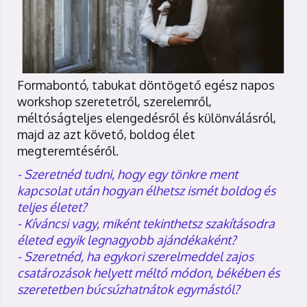
Formabontó, tabukat döntögető egész napos
workshop szeretetről, szerelemről,
méltóságteljes elengedésről és különválásról,
majd az azt követő, boldog élet
megteremtéséről.
- Szeretnéd tudni, hogy egy tönkre ment
kapcsolat után hogyan élhetsz ismét boldog és
teljes életet?
- Kíváncsi vagy, miként tekinthetsz szakításodra
életed egyik legnagyobb ajándékaként?
- Szeretnéd, ha egykori szerelmeddel zajos
csatározások helyett méltó módon, békében és
szeretetben búcsúzhatnátok egymástól?