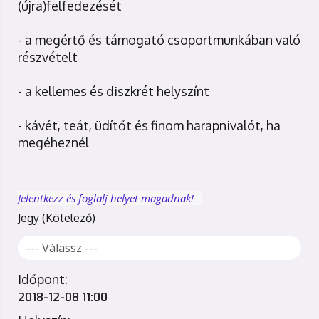
(újra)felfedezését
- a megértő és támogató csoportmunkában való
részvételt
- a kellemes és diszkrét helyszínt
- kávét, teát, üdítőt és finom harapnivalót, ha
megéheznél
Jelentkezz és foglalj helyet magadnak!
Jegy
Időpont:
2018-12-08 11:00