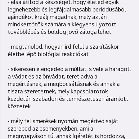
- elsajátítod a készséget, hogy életed egyik
legnehezebb és legfájdalmasabb periódusából
ajándékot kreálj magadnak, mely aztán
mindkettőtök számára a kiegyensúlyozott
továbblépés és boldog jövő záloga lehet
- megtanulod, hogyan írd felül a szakításkor
életbe lépő biológiai reakciókat
- sikeresen elengeded a múltat, s vele a haragot,
a vádat és az önvádat, teret adva a
megértésnek, a megbocsátásnak és annak a
tiszta szeretetnek, mely kapcsolatotok
kezdetén szabadon és természetesen áramlott
köztetek
- mély felismerések nyomán megérted saját
szereped az eseményekben, ami a
megnyugváson túl annak ígéretét is hordozza,