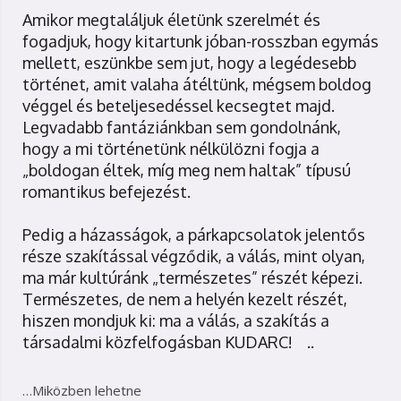
Amikor megtaláljuk életünk szerelmét és
fogadjuk, hogy kitartunk jóban-rosszban egymás
mellett, eszünkbe sem jut, hogy a legédesebb
történet, amit valaha átéltünk, mégsem boldog
véggel és beteljesedéssel kecsegtet majd.
Legvadabb fantáziánkban sem gondolnánk,
hogy a mi történetünk nélkülözni fogja a
„boldogan éltek, míg meg nem haltak” típusú
romantikus befejezést.
Pedig a házasságok, a párkapcsolatok jelentős
része szakítással végződik, a válás, mint olyan,
ma már kultúránk „természetes” részét képezi.
Természetes, de nem a helyén kezelt részét,
hiszen mondjuk ki: ma a válás, a szakítás a
társadalmi közfelfogásban KUDARC! ..
…Miközben lehetne