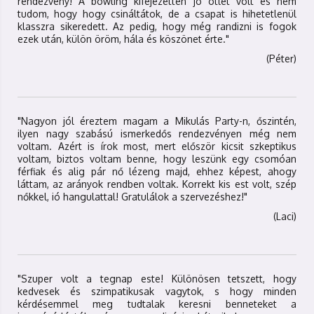
rendezvény! A bowling kifejezetten jó ötlet volt és nem
tudom, hogy hogy csináltátok, de a csapat is hihetetlenül
klasszra sikeredett. Az pedig, hogy még randizni is fogok
ezek után, külön öröm, hála és köszönet érte."
(Péter)
"Nagyon jól éreztem magam a Mikulás Party-n, őszintén,
ilyen nagy szabású ismerkedős rendezvényen még nem
voltam. Azért is írok most, mert először kicsit szkeptikus
voltam, biztos voltam benne, hogy leszünk egy csomóan
férfiak és alig pár nő lézeng majd, ehhez képest, ahogy
láttam, az arányok rendben voltak. Korrekt kis est volt, szép
nőkkel, ió hangulattal! Gratulálok a szervezéshez!"
(Laci)
"Szuper volt a tegnap este! Különösen tetszett, hogy
kedvesek és szimpatikusak vagytok, s hogy minden
kérdésemmel meg tudtalak keresni benneteket a