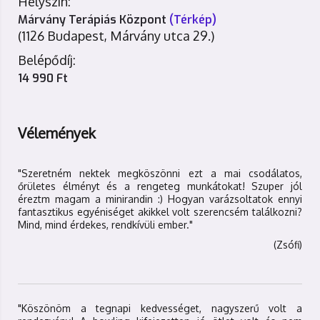
Helyszín:
Márvány Terápiás Központ
(Térkép)
(1126 Budapest, Márvány utca 29.)
Belépődíj:
14 990 Ft
Vélemények
"Szeretném nektek megköszönni ezt a mai csodálatos,
őrületes élményt és a rengeteg munkátokat! Szuper jól
éreztm magam a minirandin :) Hogyan varázsoltatok ennyi
fantasztikus egyéniséget akikkel volt szerencsém találkozni?
Mind, mind érdekes, rendkívüli ember."
(Zsófi)
"Köszönöm a tegnapi kedvességet, nagyszerű volt a