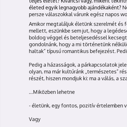
teljes életet? Kíváncsi vagy, miként tekin
életed egyik legnagyobb ajándékaként?
Ne
persze válaszokkal várunk egész napos w
Amikor megtaláljuk életünk szerelmét és 
mellett, eszünkbe sem jut, hogy a legéde
boldog véggel és beteljesedéssel kecseg
gondolnánk, hogy a mi történetünk nélkül
haltak” típusú romantikus befejezést. Pedig
Pedig a házasságok, a párkapcsolatok jele
olyan, ma már kultúránk „természetes” ré
részét, hiszen mondjuk ki: ma a válás, a 
…Miközben lehetne
- életünk, egy fontos, pozitív értelemben
Vagy