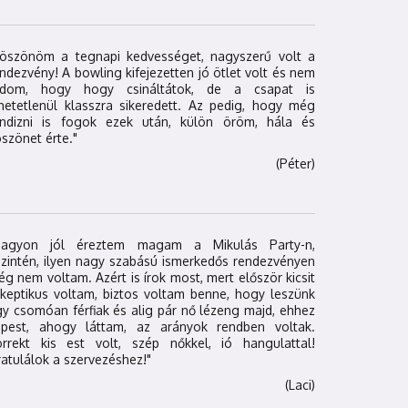
Köszönöm a tegnapi kedvességet, nagyszerű volt a
ndezvény! A bowling kifejezetten jó ötlet volt és nem
udom, hogy hogy csináltátok, de a csapat is
hetetlenül klasszra sikeredett. Az pedig, hogy még
andizni is fogok ezek után, külön öröm, hála és
szönet érte."
(Péter)
Nagyon jól éreztem magam a Mikulás Party-n,
zintén, ilyen nagy szabású ismerkedős rendezvényen
g nem voltam. Azért is írok most, mert először kicsit
keptikus voltam, biztos voltam benne, hogy leszünk
y csomóan férfiak és alig pár nő lézeng majd, ehhez
épest, ahogy láttam, az arányok rendben voltak.
orrekt kis est volt, szép nőkkel, ió hangulattal!
atulálok a szervezéshez!"
(Laci)