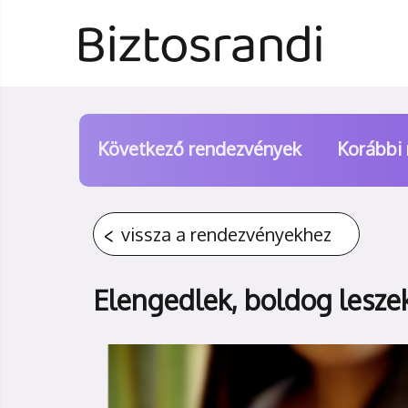
Következő rendezvények
Korábbi
vissza a rendezvényekhez
Elengedlek, boldog lesze