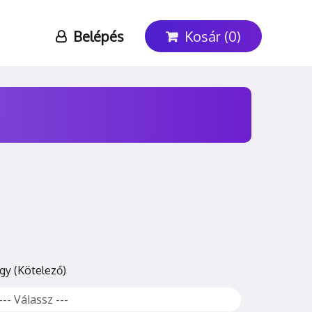
Belépés
Kosár (0)
egy