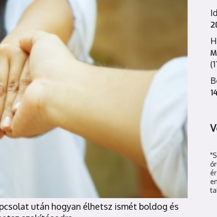
I
2
H
M
(
B
1
V
"
őr
é
en
ta
pcsolat után hogyan élhetsz ismét boldog és