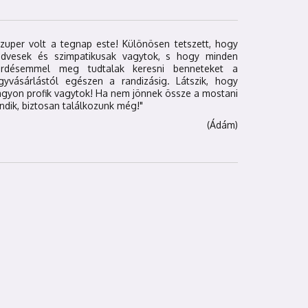
zuper volt a tegnap este! Különösen tetszett, hogy
edvesek és szimpatikusak vagytok, s hogy minden
érdésemmel meg tudtalak keresni benneteket a
egyvásárlástól egészen a randizásig. Látszik, hogy
gyon profik vagytok! Ha nem jönnek össze a mostani
ndik, biztosan találkozunk még!"
(Ádám)