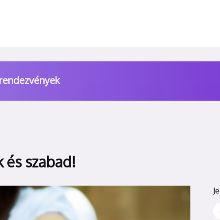
 rendezvények
k és szabad!
J