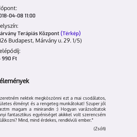
dőpont:
018-04-08 11:00
elyszín:
árvány Terápiás Központ
(Térkép)
1126 Budapest, Márvány u. 29. 1/5)
elépődíj:
4 990 Ft
élemények
Szeretném nektek megköszönni ezt a mai csodálatos,
ületes élményt és a rengeteg munkátokat! Szuper jól
reztm magam a minirandin :) Hogyan varázsoltatok
nyi fantasztikus egyéniséget akikkel volt szerencsém
lálkozni? Mind, mind érdekes, rendkívüli ember."
(Zsófi)