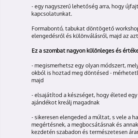
- egy nagyszerű lehetőség arra, hogy újfaj
kapcsolatunkat.
Formabontó, tabukat döntögető workshopu
elengedésről és különválásról, majd az az
Ez a szombat nagyon különleges és érték
- megismerhetsz egy olyan módszert, mely
okból is hoztad meg döntésed - mérhetetle
majd
- elsajátítod a készséget, hogy életed e
ajándékot kreálj magadnak
- sikeresen elengeded a múltat, s vele a h
megértésnek, a megbocsátásnak és annak 
kezdetén szabadon és természetesen ára