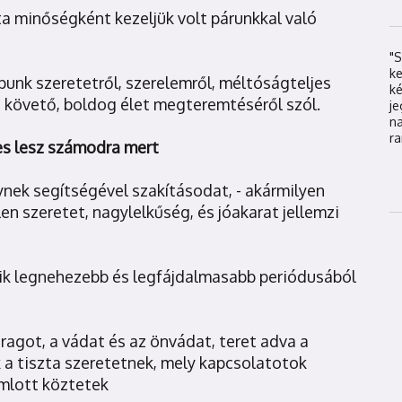
ta minőségként kezeljük volt párunkkal való
"S
k
nk szeretetről, szerelemről, méltóságteljes
k
t követő, boldog élet megteremtéséről szól.
j
na
ra
es lesz számodra mert
nek segítségével szakításodat, - akármilyen
n szeretet, nagylelkűség, és jóakarat jellemzi
gyik legnehezebb és legfájdalmasabb periódusából
aragot, a vádat és az önvádat, teret adva a
a tiszta szeretetnek, mely kapcsolatotok
mlott köztetek