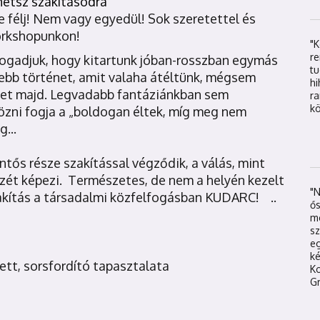
thetsz szakításodra
 félj! Nem vagy egyedül! Sok szeretettel és
orkshopunkon!
"
re
fogadjuk, hogy kitartunk jóban-rosszban egymás
t
sebb történet, amit valaha átéltünk, mégsem
hi
tet majd. Legvadabb fantáziánkban sem
r
kö
özni fogja a „boldogan éltek, míg meg nem
...
ntős része szakítással végződik, a válás, mint
szét képezi. Természetes, de nem a helyén kezelt
"
szakítás a társadalmi közfelfogásban KUDARC! ..
ős
mé
sz
eg
k
 vett, sorsfordító tapasztalata
K
Gr