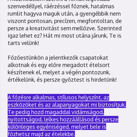
szenvedéllyel, ráérzéssel főznek, hatalmas
rumlit hagyva maguk után, a gyengébbik nem
viszont pontosan, precízen, megfontoltan, de
persze a kreativitást sem mellőzve. Szerinted
igaz lehet ez? Hát mi most utána járunk, Te is
tarts velünk!
Főzőestünkön a jelentkezők csapatokat
alkotnak és egy előre megadott ételsort
készítenek el, melyet a végén pontozunk,
értékelünk, és persze győztest is hirdetünk!
A főzésre alkalmas, stílusos helyszínt, az
eszközöket és az alapanyagokat mi biztosítjuk,
Te pedig hozd magaddal vidámságod,
nyitottságod, lelkes hozzáállásod és persze
különleges egyéniséged, melyet bele is
főzhetsz majd az ételekbe.