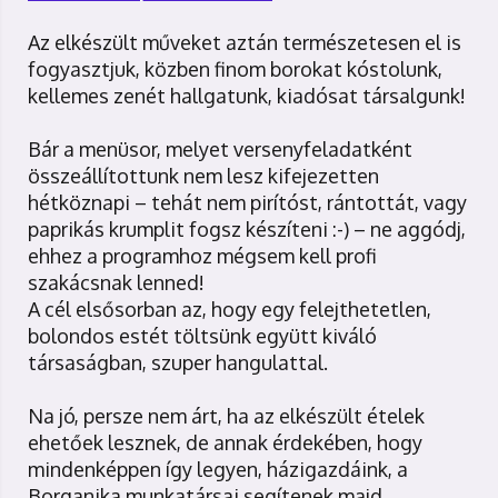
Az elkészült műveket aztán természetesen el is
fogyasztjuk, közben finom borokat kóstolunk,
kellemes zenét hallgatunk, kiadósat társalgunk!
Bár a menüsor, melyet versenyfeladatként
összeállítottunk nem lesz kifejezetten
hétköznapi – tehát nem pirítóst, rántottát, vagy
paprikás krumplit fogsz készíteni :-) – ne aggódj,
ehhez a programhoz mégsem kell profi
szakácsnak lenned!
A cél elsősorban az, hogy egy felejthetetlen,
bolondos estét töltsünk együtt kiváló
társaságban, szuper hangulattal.
Na jó, persze nem árt, ha az elkészült ételek
ehetőek lesznek, de annak érdekében, hogy
mindenképpen így legyen, házigazdáink, a
Borganika munkatársai segítenek majd