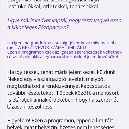
instrukciókkal, ötletekkel, tanácsokkal.
Ugye máris kedvet kaptál, hogy részt vegyél ezen
a különleges Főzőparty-n?
Ha igen, ne gondolkozz sokáig, jelentkezz mihamarabb,
mert A RÉSZTVEVŐK SZÁMA LIMITÁLT!
Ezen a programon csak az igazán szerencsések vehetnek
részt. Azok, akik a leghamarabb küldik el jelentkezésüket.
Ha így teszel, tehát máris jelentkezel, küldünk
Neked egy visszaigazoló levelet, melyből
megtudhatod a rendezvénnyel kapcsolatos
további részleteket. Többek között a menüsort
is eláruljuk annak érdekében, hogy ha szeretnél,
lázasan készülhess!
Figyelem! Ezen a programon, éppen a limitált
helyek miatt helyszíni fizetés nem lehetséges,