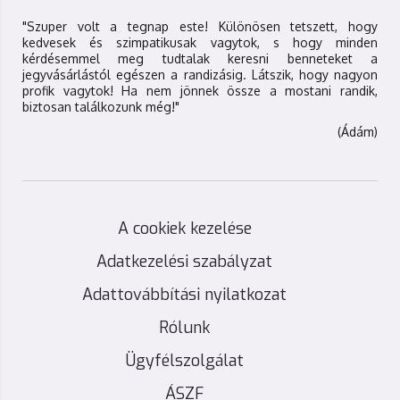
"Szuper volt a tegnap este! Különösen tetszett, hogy
kedvesek és szimpatikusak vagytok, s hogy minden
kérdésemmel meg tudtalak keresni benneteket a
jegyvásárlástól egészen a randizásig. Látszik, hogy nagyon
profik vagytok! Ha nem jönnek össze a mostani randik,
biztosan találkozunk még!"
(Ádám)
A cookiek kezelése
Adatkezelési szabályzat
Adattovábbítási nyilatkozat
Rólunk
Ügyfélszolgálat
ÁSZF