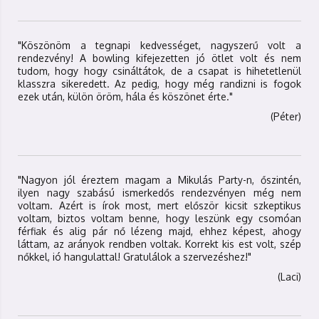
"Köszönöm a tegnapi kedvességet, nagyszerű volt a
rendezvény! A bowling kifejezetten jó ötlet volt és nem
tudom, hogy hogy csináltátok, de a csapat is hihetetlenül
klasszra sikeredett. Az pedig, hogy még randizni is fogok
ezek után, külön öröm, hála és köszönet érte."
(Péter)
"Nagyon jól éreztem magam a Mikulás Party-n, őszintén,
ilyen nagy szabású ismerkedős rendezvényen még nem
voltam. Azért is írok most, mert először kicsit szkeptikus
voltam, biztos voltam benne, hogy leszünk egy csomóan
férfiak és alig pár nő lézeng majd, ehhez képest, ahogy
láttam, az arányok rendben voltak. Korrekt kis est volt, szép
nőkkel, ió hangulattal! Gratulálok a szervezéshez!"
(Laci)