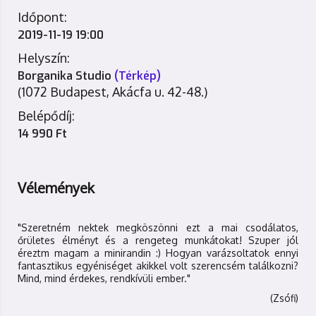
Időpont:
2019-11-19 19:00
Helyszín:
Borganika Studio
(Térkép)
(1072 Budapest, Akácfa u. 42-48.)
Belépődíj:
14 990 Ft
Vélemények
"Szeretném nektek megköszönni ezt a mai csodálatos,
őrületes élményt és a rengeteg munkátokat! Szuper jól
éreztm magam a minirandin :) Hogyan varázsoltatok ennyi
fantasztikus egyéniséget akikkel volt szerencsém találkozni?
Mind, mind érdekes, rendkívüli ember."
(Zsófi)