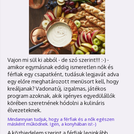
Vajon mi sül ki abból - de szó szerint!!! :-) -
amikor egymásnak eddig ismeretlen nők és
férfiak egy csapatként, tudásuk legjavát adva
egy előre meghatározott menüsort kell, hogy
kreáljanak? Vadonatúj, izgalmas, játékos
program azoknak, akik igényes egyedülállók
körében szeretnének hódolni a kulináris
élvezeteknek.
Mindannyian tudjuk, hogy a férfiak és a nők egészen
másként működnek. Igen, a konyhában is!:-)
A közhiedelem szerint a férfiak leginkább