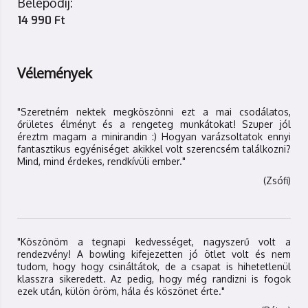
Belépődíj:
14 990 Ft
Vélemények
"Szeretném nektek megköszönni ezt a mai csodálatos,
őrületes élményt és a rengeteg munkátokat! Szuper jól
éreztm magam a minirandin :) Hogyan varázsoltatok ennyi
fantasztikus egyéniséget akikkel volt szerencsém találkozni?
Mind, mind érdekes, rendkívüli ember."
(Zsófi)
"Köszönöm a tegnapi kedvességet, nagyszerű volt a
rendezvény! A bowling kifejezetten jó ötlet volt és nem
tudom, hogy hogy csináltátok, de a csapat is hihetetlenül
klasszra sikeredett. Az pedig, hogy még randizni is fogok
ezek után, külön öröm, hála és köszönet érte."