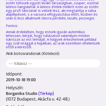
estét töltsünk együtt kiváló társaságban, szuper, ezúttal
latinos hangulattal. A latinos ételek mellett ezen az estén
egy profi tánctanár is velünk lesz, aki megtanítja a salsa
alaplépéseit, s a vacsora elfogyasztása előtt, közben és
után is lesz alkalmunk táncra perdülni, lazulni, pezsegni.
Fontos:
Annak érdekében, hogy estünk igazán autentikus
lehessen, kérjük, hogy ruházatod valamilyen módon
tükrözze az est témáját. A hölgyek érkezhetnek például
egy szál virággal a hajukban, az urak esetében eltekintünk
ettől a kéréstől.
Akik biztosrandiznak
Időpont:
2019-10-18 19:00
Helyszín:
Borganika Studio
(Térkép)
(1072 Budapest, Akácfa u. 42-48.)