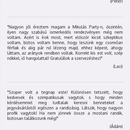
(Péter)
"Nagyon jól éreztem magam a Mikulás Party-n, őszintén,
ilyen nagy szabású ismerkedős rendezvényen még nem
voltam. Azért is írok most, mert először kicsit szkeptikus
voltam, biztos voltam benne, hogy leszünk egy csomóan
férfiak és alig pár nő lézeng majd, ehhez képest, ahogy
láttam, az arányok rendben voltak. Korrekt kis est volt, szép
nőkkel, ió hangulattal! Gratulálok a szervezéshez!"
(Laci)
"Szuper volt a tegnap este! Különösen tetszett, hogy
kedvesek és szimpatikusak vagytok, s hogy minden
kérdésemmel meg tudtalak keresni benneteket a
jegyvásárlástól egészen a randizásig. Látszik, hogy nagyon
profik vagytok! Ha nem jönnek össze a mostani randik,
biztosan találkozunk még!"
(Ádám)