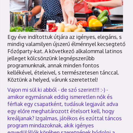
Egy éve indítottuk útjára az igényes, elegáns, s
mindig valamilyen újszerű élménnyel kecsegtető
Főzőparty-kat. A következő alkalommal latinos
jelleget kölcsönzünk legnépszerűbb
programunknak, annak minden fontos
kellékével, ételeivel, s természetesen tánccal.
Köztünk a helyed, várunk szeretettel!
Vajon mi sül ki abból - de szó szerint!!! :-) -
amikor egymásnak eddig ismeretlen nők és
férfiak egy csapatként, tudásuk legjavát adva
egy előre meghatározott ételsort kell, hogy
kreáljanak? Izgalmas, játékos és ezúttal táncos
program mindazoknak, akik igényes
egyedülállók körében szeretnének hódolni a