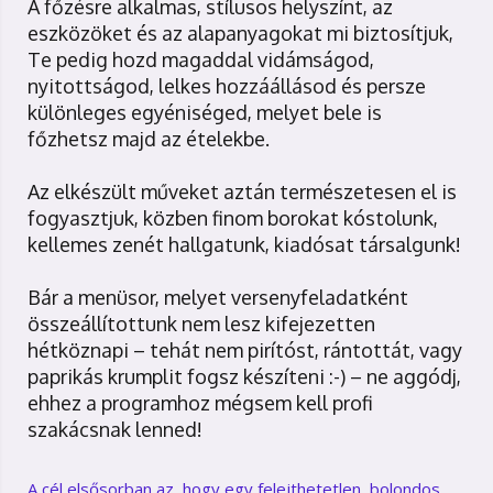
A főzésre alkalmas, stílusos helyszínt, az
eszközöket és az alapanyagokat mi biztosítjuk,
Te pedig hozd magaddal vidámságod,
nyitottságod, lelkes hozzáállásod és persze
különleges egyéniséged, melyet bele is
főzhetsz majd az ételekbe.
Az elkészült műveket aztán természetesen el is
fogyasztjuk, közben finom borokat kóstolunk,
kellemes zenét hallgatunk, kiadósat társalgunk!
Bár a menüsor, melyet versenyfeladatként
összeállítottunk nem lesz kifejezetten
hétköznapi – tehát nem pirítóst, rántottát, vagy
paprikás krumplit fogsz készíteni :-) – ne aggódj,
ehhez a programhoz mégsem kell profi
szakácsnak lenned!
A cél elsősorban az, hogy egy felejthetetlen, bolondos