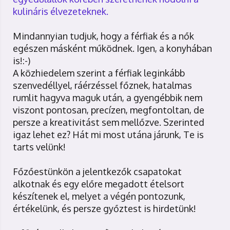
kulináris élvezeteknek.
Mindannyian tudjuk, hogy a férfiak és a nők
egészen másként működnek. Igen, a konyhában
is!:-)
A közhiedelem szerint a férfiak leginkább
szenvedéllyel, ráérzéssel főznek, hatalmas
rumlit hagyva maguk után, a gyengébbik nem
viszont pontosan, precízen, megfontoltan, de
persze a kreativitást sem mellőzve. Szerinted
igaz lehet ez? Hát mi most utána járunk, Te is
tarts velünk!
Főzőestünkön a jelentkezők csapatokat
alkotnak és egy előre megadott ételsort
készítenek el, melyet a végén pontozunk,
értékelünk, és persze győztest is hirdetünk!