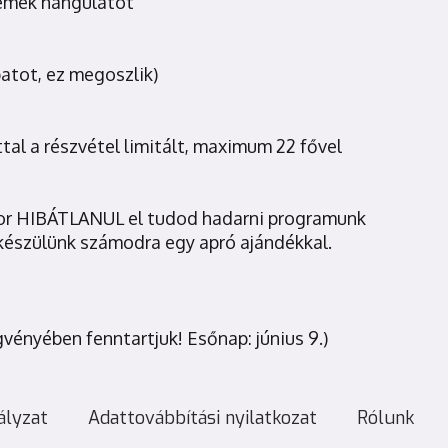
remek hangulatot
patot, ez megoszlik)
tal a részvétel limitált, maximum 22 fővel
or HIBÁTLANUL el tudod hadarni programunk
 készülünk számodra egy apró ajándékkal.
vényében fenntartjuk! Esőnap: június 9.)
ályzat
Adattovábbítási nyilatkozat
Rólunk