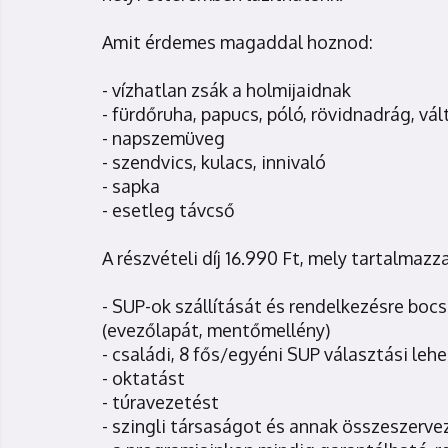
Amit érdemes magaddal hoznod:
- vízhatlan zsák a holmijaidnak
- fürdőruha, papucs, póló, rövidnadrág, vá
- napszemüveg
- szendvics, kulacs, innivaló
- sapka
- esetleg távcső
A részvételi díj 16.990 Ft, mely tartalmazza
- SUP-ok szállítását és rendelkezésre boc
(evezőlapát, mentőmellény)
- családi, 8 fős/egyéni SUP választási le
- oktatást
- túravezetést
- szingli társaságot és annak összeszerve