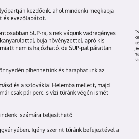
olyópartján kezdődik, ahol mindenki megkapja
t és evezőlapátot.
"S
pontosabban SUP-ra, s nekivágunk vadregényes
k
kanyarulattal, buja növényzettel, apró kis
k
miatt nem is hajózható, de SUP-pal páratlan
j
na
ra
könnyedén pihenhetünk és haraphatunk az
másd és a szlovákiai Helemba mellett, majd
ár csak pár perc, s vízi túránk végén ismét
mindenki számára teljesíthető
üggvényében. Igény szerint túránk befejeztével a