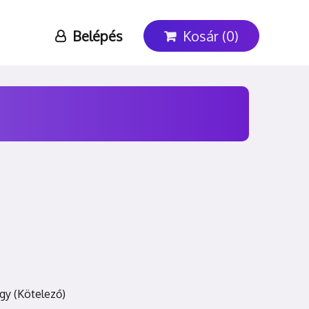
Belépés
Kosár (0)
egy