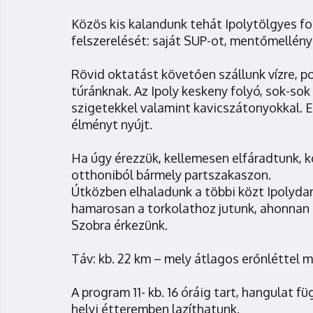
Közös kis kalandunk tehát Ipolytölgyes f
felszerelését: saját SUP-ot, mentőmellény
Rövid oktatást követően szállunk vízre, 
túránknak. Az Ipoly keskeny folyó, sok-sok 
szigetekkel valamint kavicszátonyokkal. E
élményt nyújt.
Ha úgy érezzük, kellemesen elfáradtunk, 
otthoniból bármely partszakaszon.
Útközben elhaladunk a többi közt Ipolyda
hamarosan a torkolathoz jutunk, ahonnan m
Szobra érkezünk.
Táv: kb. 22 km – mely átlagos erőnléttel 
A program 11- kb. 16 óráig tart, hangulat f
helyi étteremben lazíthatunk.