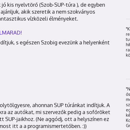
ó kis nyelvtörő (Szob-SUP-túra ), de egyben
jánljuk, akik szeretik a nem szokványos
antasztikus vízközeli élményeket.
"
ELMARAD!
re
t
dítjuk, s egészen Szobig evezünk a helyenként
hi
r
kö
"
ős
mé
lytölgyesre, ahonnan SUP túránkat indítjuk. A
sz
eg
kra az autókat, mi szervezők pedig a sofőröket
k
ett SUP-jaikhoz. (Ne aggódj, ott a helyszínen ez
K
most itt a a programismertetőben. :))
Gr