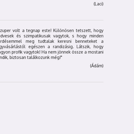
(Laci)
zuper volt a tegnap este! Különösen tetszett, hogy
edvesek és szimpatikusak vagytok, s hogy minden
érdésemmel meg tudtalak keresni benneteket a
egyvásárlástól egészen a randizásig. Látszik, hogy
gyon profik vagytok! Ha nem jönnek össze a mostani
ndik, biztosan találkozunk még!"
(Ádám)