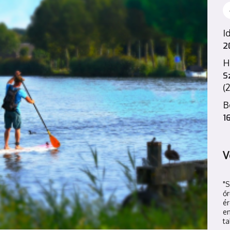
I
2
H
S
(
B
1
V
"
őr
é
en
ta