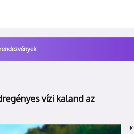
 rendezvények
regényes vízi kaland az
J