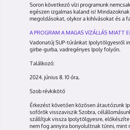
Soron következő vízi programunk nemcsak j
egészen izgalmas kaland is! Mindazoknak a
megoldásokat, olykor a kihívásokat és a f
A PROGRAM A MAGAS VíZÁLLÁS MIATT 
Vadonatúj SUP-túránkat Ipolytölgyesről in
girbe-gurba, vadregényes Ipoly folyón.
Találkozó:
2024. június 8. 10 óra,
Szob révkikötő
Érkezést követően közösen átautózunk Ipo
sofőrök visszaviszik Szobra, célállomásun
szállítjuk vissza Ipolytölgyesre, előkészít
nem fog annyira bonyolultnak tűnni, mint 