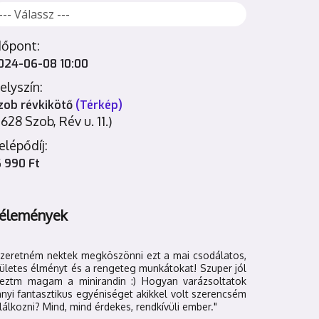
dőpont:
024-06-08 10:00
elyszín:
zob révkikötő
(Térkép)
2628 Szob, Rév u. 11.)
elépődíj:
6 990 Ft
élemények
Szeretném nektek megköszönni ezt a mai csodálatos,
ületes élményt és a rengeteg munkátokat! Szuper jól
reztm magam a minirandin :) Hogyan varázsoltatok
nyi fantasztikus egyéniséget akikkel volt szerencsém
lálkozni? Mind, mind érdekes, rendkívüli ember."