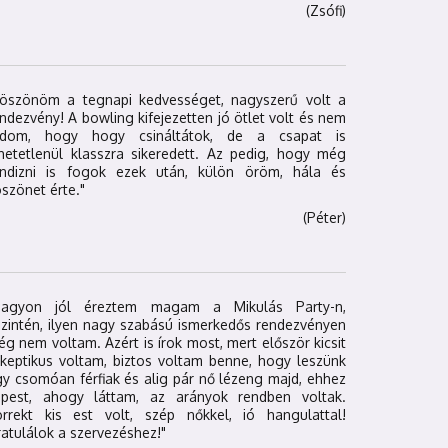
(Zsófi)
Köszönöm a tegnapi kedvességet, nagyszerű volt a
ndezvény! A bowling kifejezetten jó ötlet volt és nem
udom, hogy hogy csináltátok, de a csapat is
hetetlenül klasszra sikeredett. Az pedig, hogy még
andizni is fogok ezek után, külön öröm, hála és
szönet érte."
(Péter)
Nagyon jól éreztem magam a Mikulás Party-n,
zintén, ilyen nagy szabású ismerkedős rendezvényen
g nem voltam. Azért is írok most, mert először kicsit
keptikus voltam, biztos voltam benne, hogy leszünk
y csomóan férfiak és alig pár nő lézeng majd, ehhez
épest, ahogy láttam, az arányok rendben voltak.
orrekt kis est volt, szép nőkkel, ió hangulattal!
atulálok a szervezéshez!"