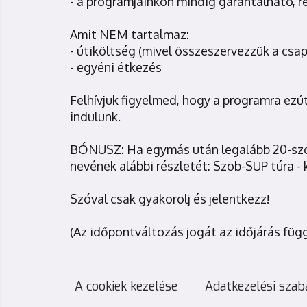
- a programjainkon mindig garantálható, 
Amit NEM tartalmaz:
- útiköltség (mivel összeszervezzük a csa
- egyéni étkezés
Felhívjuk figyelmed, hogy a programra ezút
indulunk.
BÓNUSZ: Ha egymás után legalább 20-sz
nevének alábbi részletét: Szob-SUP túra -
Szóval csak gyakorolj és jelentkezz!
(Az időpontváltozás jogát az időjárás függ
A cookiek kezelése
Adatkezelési szab