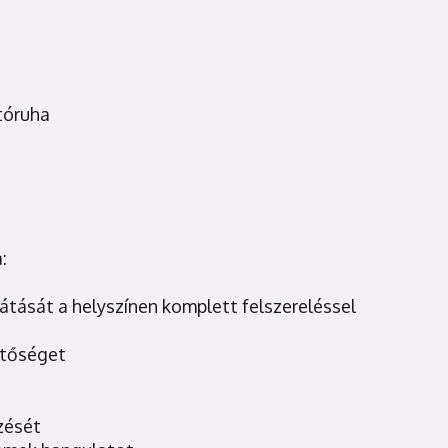
ltóruha
:
sátását a helyszínen komplett felszereléssel
hetőséget
zését